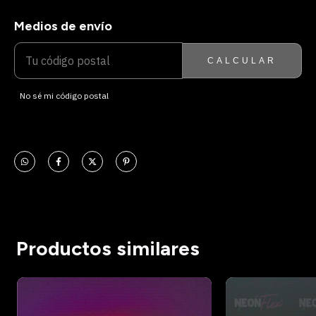
Medios de envío
ENTREGAS PARA EL CP:
CAMBIAR CP
CALCULAR
No sé mi código postal
Productos similares