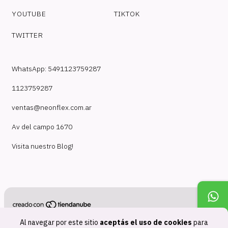
YOUTUBE
TIKTOK
TWITTER
WhatsApp: 5491123759287
1123759287
ventas@neonflex.com.ar
Av del campo 1670
Visita nuestro Blog!
Copyright NeonFlex - 30718210824 - 2026. Todos los derechos
Al navegar por este sitio
aceptás el uso de cookies
para
reservados.