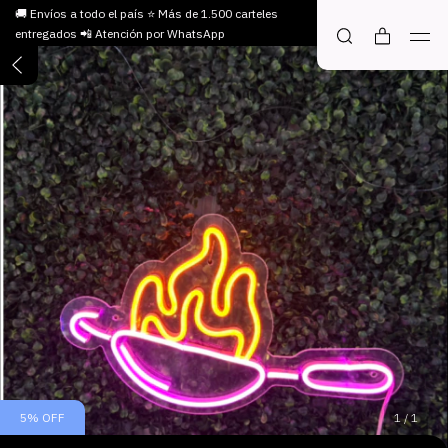
🚚 Envíos a todo el país ⭐ Más de 1.500 carteles
entregados 📲 Atención por WhatsApp
5
%
OFF
1
/
1