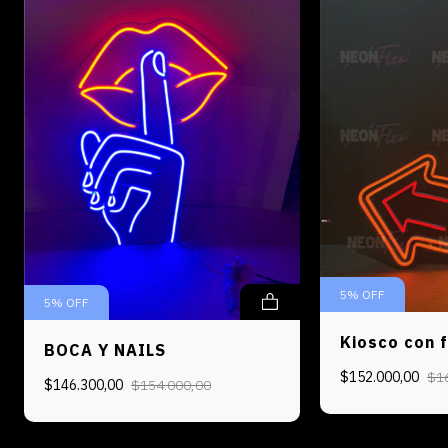
5
%
OFF
5
%
OFF
Kiosco con 
BOCA Y NAILS
$152.000,00
$1
$146.300,00
$154.000,00