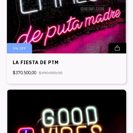
5
%
OFF
LA FIESTA DE PTM
$370.500,00
$390.000,00