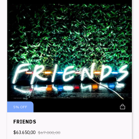
5
%
OFF
FRIENDS
$63.650,00
$67.000,00