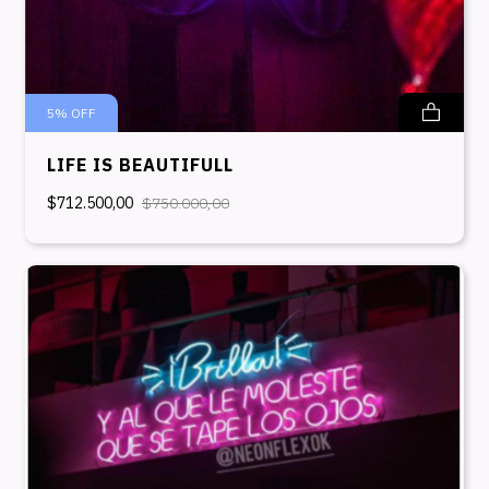
5
%
OFF
LIFE IS BEAUTIFULL
$712.500,00
$750.000,00