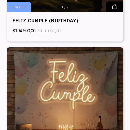
5
%
OFF
1
/
2
FELIZ CUMPLE (BIRTHDAY)
$104.500,00
$110.000,00