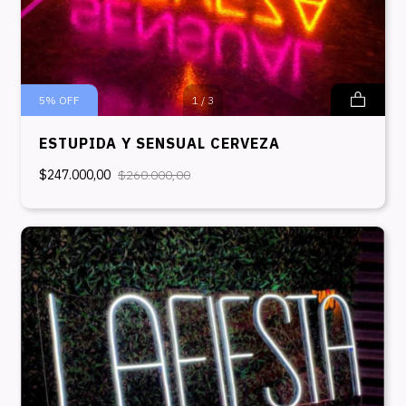
5
%
OFF
1
/
3
ESTUPIDA Y SENSUAL CERVEZA
$247.000,00
$260.000,00