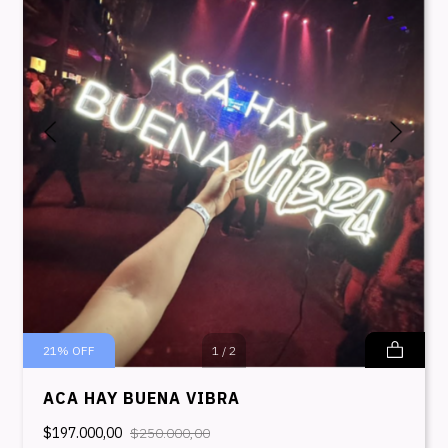
21
%
OFF
1
/
2
ACA HAY BUENA VIBRA
$197.000,00
$250.000,00