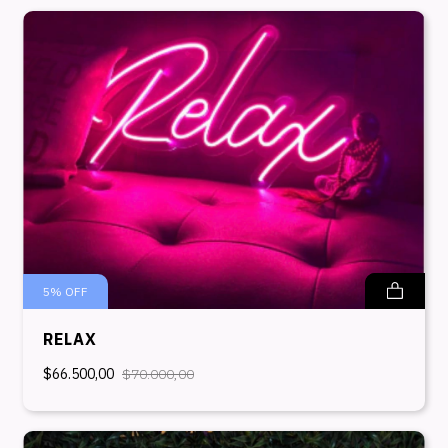
5
%
OFF
RELAX
$66.500,00
$70.000,00