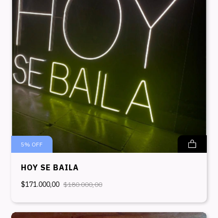
5
%
OFF
HOY SE BAILA
$171.000,00
$180.000,00