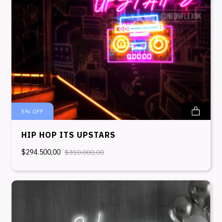
5
%
OFF
HIP HOP ITS UPSTARS
$294.500,00
$310.000,00