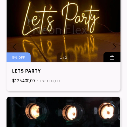
5
%
OFF
1
/
2
LETS PARTY
$125.400,00
$132.000,00