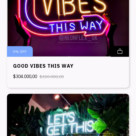
5
%
OFF
GOOD VIBES THIS WAY
$304.000,00
$320.000,00