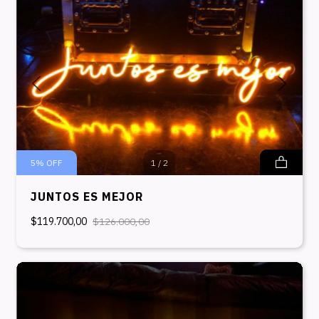
5
%
OFF
1
/
2
JUNTOS ES MEJOR
$119.700,00
$126.000,00