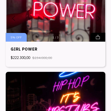
5
%
OFF
1
/
3
GIRL POWER
$222.300,00
$234.000,00