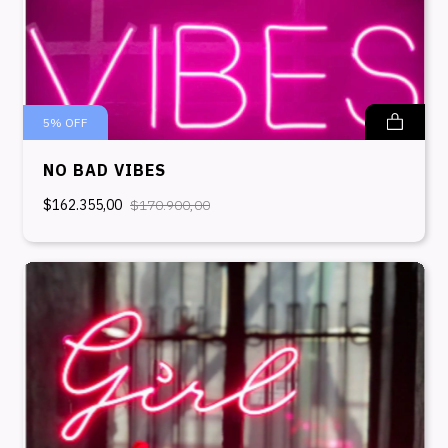
5
%
OFF
NO BAD VIBES
$162.355,00
$170.900,00