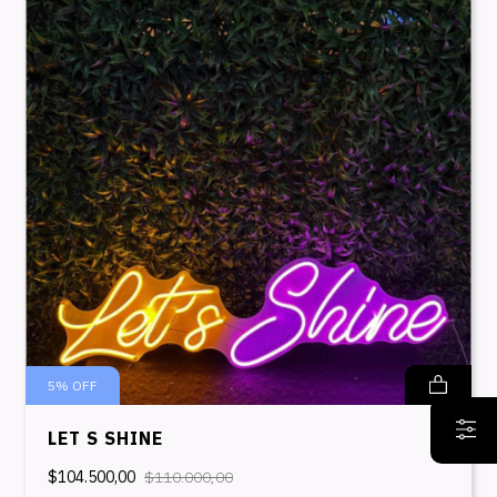
5
%
OFF
LET S SHINE
$104.500,00
$110.000,00