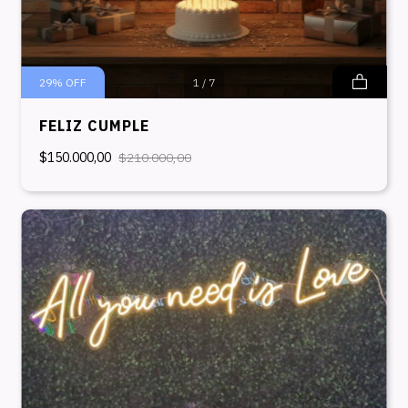
29
%
OFF
1
/
7
FELIZ CUMPLE
$150.000,00
$210.000,00