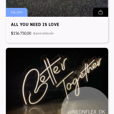
5
%
OFF
ALL YOU NEED IS LOVE
$156.750,00
$165.000,00