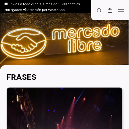
🚚 Envíos a todo el país ⭐ Más de 1.500 carteles
entregados 📲 Atención por WhatsApp
FRASES