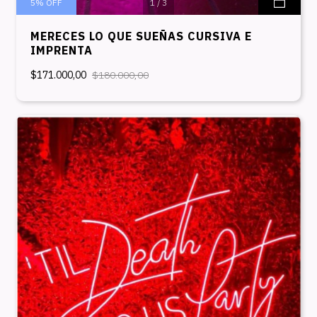
5
%
OFF
1
/
3
MERECES LO QUE SUEÑAS CURSIVA E
IMPRENTA
$171.000,00
$180.000,00