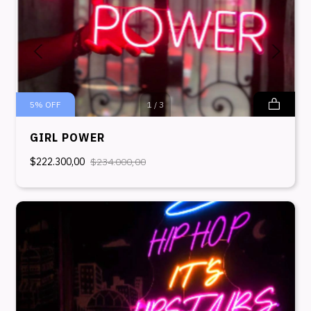
5
%
OFF
1
/
3
GIRL POWER
$222.300,00
$234.000,00