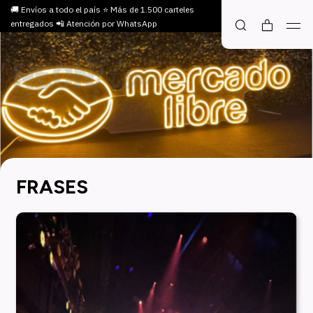
🚚 Envíos a todo el país ⭐ Más de 1.500 carteles
entregados 📲 Atención por WhatsApp
FRASES