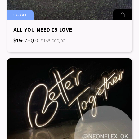
5
%
OFF
ALL YOU NEED IS LOVE
$156.750,00
$165.000,00