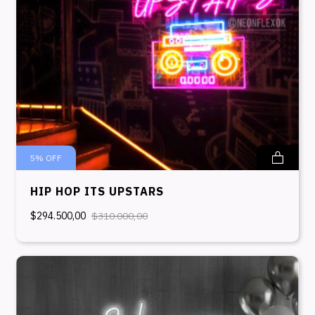
5
%
OFF
HIP HOP ITS UPSTARS
$294.500,00
$310.000,00