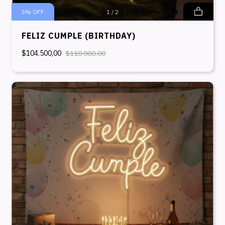
5
%
OFF
1
/
2
FELIZ CUMPLE (BIRTHDAY)
$104.500,00
$110.000,00