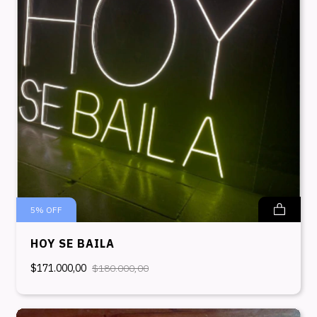
5
%
OFF
HOY SE BAILA
$171.000,00
$180.000,00