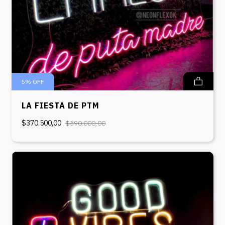
5
%
OFF
LA FIESTA DE PTM
$370.500,00
$390.000,00