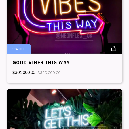
5
%
OFF
GOOD VIBES THIS WAY
$304.000,00
$320.000,00