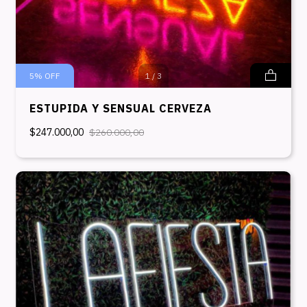
5
%
OFF
1
/
3
ESTUPIDA Y SENSUAL CERVEZA
$247.000,00
$260.000,00