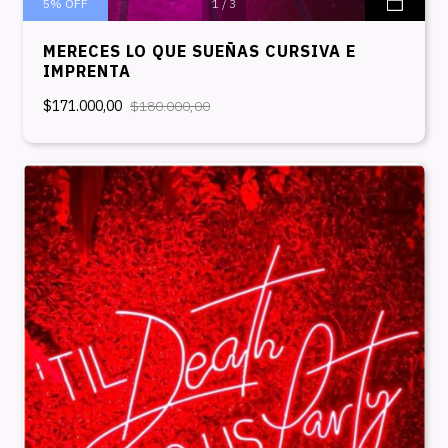
5
%
OFF
1
/
3
MERECES LO QUE SUEÑAS CURSIVA E
IMPRENTA
$171.000,00
$180.000,00