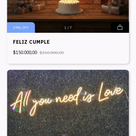
29
%
OFF
1
/
7
FELIZ CUMPLE
$150.000,00
$210.000,00