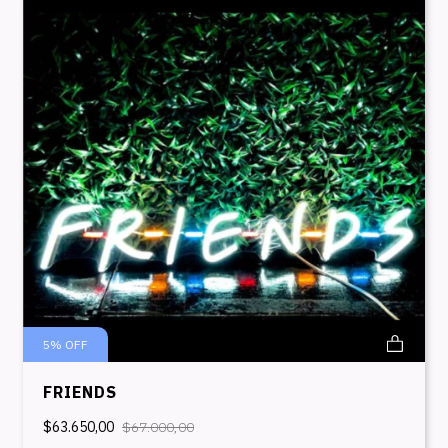
5
%
OFF
FRIENDS
$63.650,00
$67.000,00