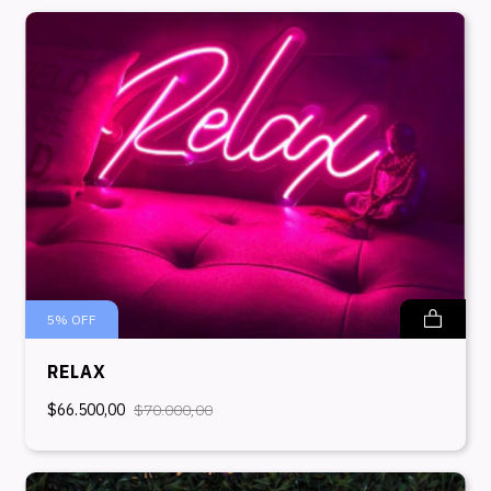
5
%
OFF
RELAX
$66.500,00
$70.000,00