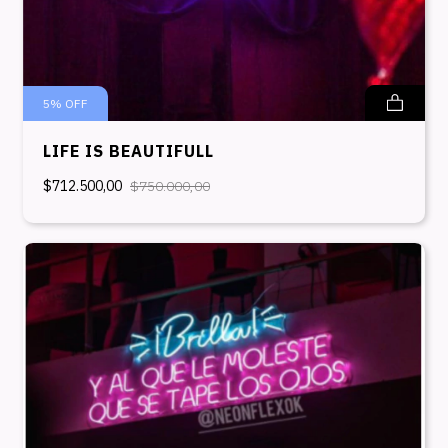
5
%
OFF
LIFE IS BEAUTIFULL
$712.500,00
$750.000,00