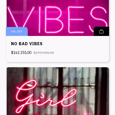
5
%
OFF
NO BAD VIBES
$162.355,00
$170.900,00