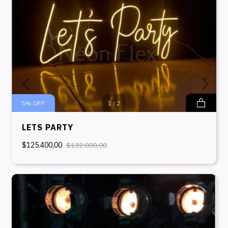
5
%
OFF
1
/
2
LETS PARTY
$125.400,00
$132.000,00