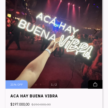
21
%
OFF
1
/
2
ACA HAY BUENA VIBRA
$197.000,00
$250.000,00