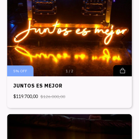
5
%
OFF
1
/
2
JUNTOS ES MEJOR
$119.700,00
$126.000,00