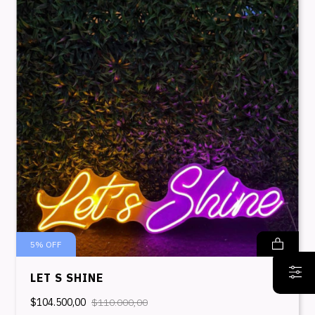
5
%
OFF
LET S SHINE
$104.500,00
$110.000,00