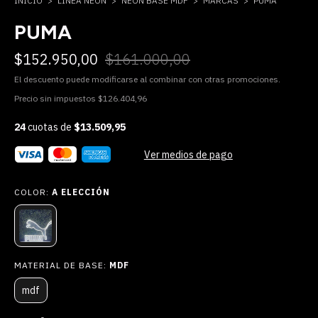
INICIO
>
LINEA NEON
>
NEON BASE MDF
>
MARCAS
>
PUMA
PUMA
$152.950,00
$161.000,00
El descuento puede modificarse al combinar con otras promociones.
Precio sin impuestos
$126.404,96
24
cuotas de
$13.509,95
Ver medios de pago
COLOR:
A ELECCIÓN
MATERIAL DE BASE:
MDF
mdf