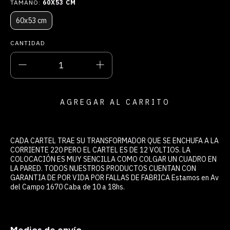
TAMAÑO:
60X53 CM
60x53 cm
CANTIDAD
CADA CARTEL TRAE SU TRANSFORMADOR QUE SE ENCHUFA A LA
CORRIENTE 220 PERO EL CARTEL ES DE 12 VOLTIOS. LA
COLOCACIÓN ES MUY SENCILLA COMO COLGAR UN CUADRO EN
LA PARED. TODOS NUESTROS PRODUCTOS CUENTAN CON
GARANTIA DE POR VIDA POR FALLAS DE FABRICA Estamos en Av
del Campo 1670 Caba de 10 a 18hs.
ENTREGAS PARA EL CP:
CAMBIAR CP