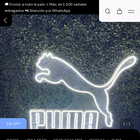
🚚 Envíos a todo el país ⭐ Más de 1.500 carteles
entregados 📲 Atención por WhatsApp
5
%
OFF
1
/
1