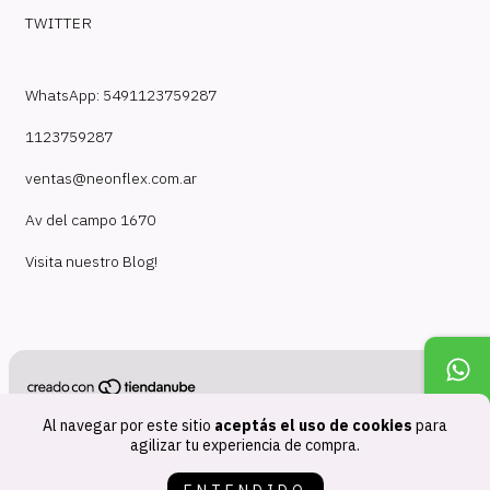
TWITTER
WhatsApp: 5491123759287
1123759287
ventas@neonflex.com.ar
Av del campo 1670
Visita nuestro Blog!
Copyright NeonFlex - 30718210824 - 2026. Todos los derechos
Al navegar por este sitio
aceptás el uso de cookies
para
reservados.
agilizar tu experiencia de compra.
Defensa de las y los consumidores. Para reclamos
ingresá acá.
Botón de arrepentimiento