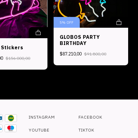
5
%
OFF
GLOBOS PARTY
BIRTHDAY
 Stickers
$87.210,00
$91.800,00
00
$156.000,00
INSTAGRAM
FACEBOOK
YOUTUBE
TIKTOK