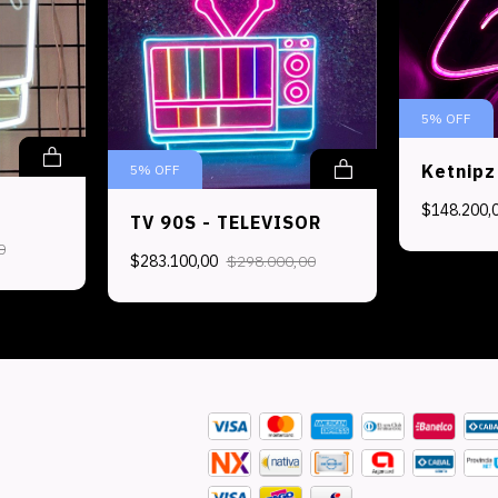
5
%
OFF
Ketnipz
5
%
OFF
$148.200,
TV 90S - TELEVISOR
0
$283.100,00
$298.000,00