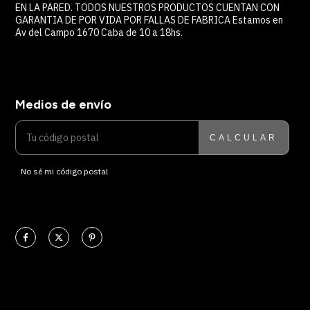
EN LA PARED. TODOS NUESTROS PRODUCTOS CUENTAN CON
GARANTIA DE POR VIDA POR FALLAS DE FABRICA Estamos en
Av del Campo 1670 Caba de 10 a 18hs.
Medios de envío
ENTREGAS PARA EL CP:
CAMBIAR CP
CALCULAR
No sé mi código postal