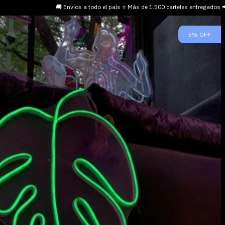
🚚 Envíos a todo el país ⭐ Más de 1.500 carteles entregados
5
%
OFF