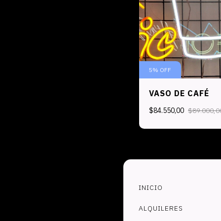
5
%
OFF
VASO DE CAFÉ
$84.550,00
$89.000,0
INICIO
ALQUILERES