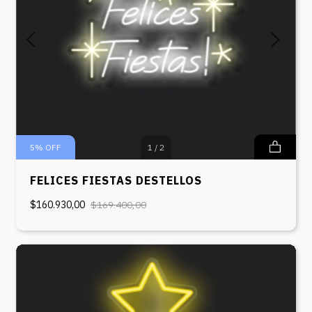
5
%
OFF
1
/
2
FELICES FIESTAS DESTELLOS
$160.930,00
$169.400,00