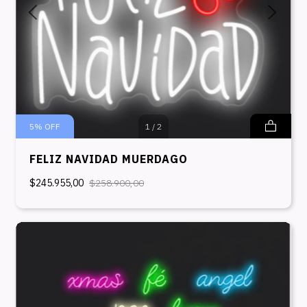
5
%
OFF
1
/
2
FELIZ NAVIDAD MUERDAGO
$245.955,00
$258.900,00