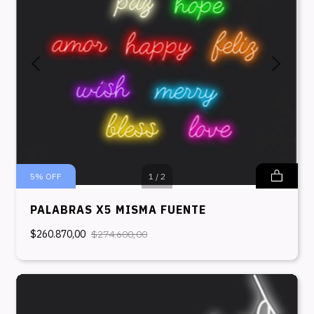
5
%
OFF
1
/
2
PALABRAS X5 MISMA FUENTE
$260.870,00
$274.600,00