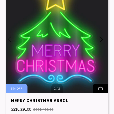
5
%
OFF
1
/
2
MERRY CHRISTMAS ARBOL
$210.330,00
$221.400,00