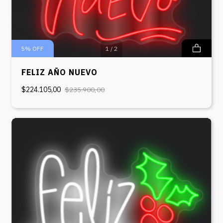
5
%
OFF
1
/
2
FELIZ AÑO NUEVO
$224.105,00
$235.900,00