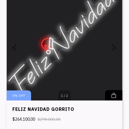
5
%
OFF
1
/
2
FELIZ NAVIDAD GORRITO
$264.100,00
$278.000,00