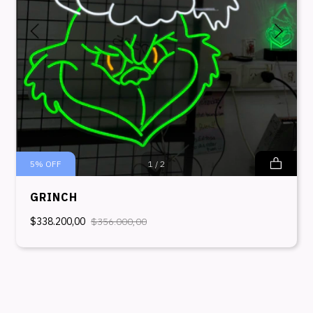
5
%
OFF
1
/
2
GRINCH
$338.200,00
$356.000,00