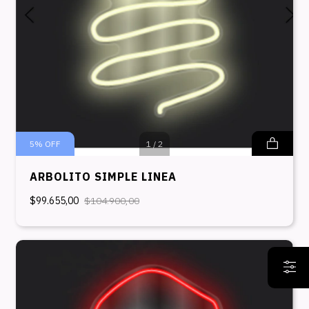
5
%
OFF
1
/
2
ARBOLITO SIMPLE LINEA
$99.655,00
$104.900,00