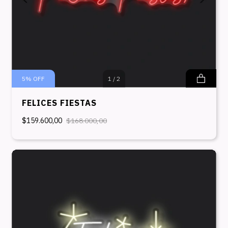
5
%
OFF
1
/
2
FELICES FIESTAS
$159.600,00
$168.000,00