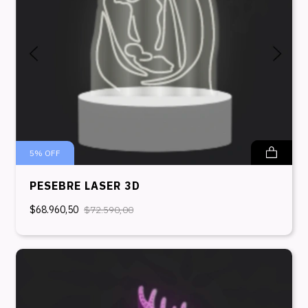
5
%
OFF
PESEBRE LASER 3D
$68.960,50
$72.590,00