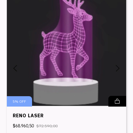
5
%
OFF
RENO LASER
$68.960,50
$72.590,00