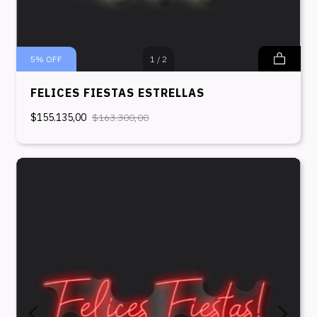
5
%
OFF
1
/
2
FELICES FIESTAS ESTRELLAS
$155.135,00
$163.300,00