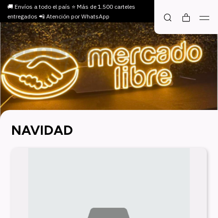
🚚 Envíos a todo el país ⭐ Más de 1.500 carteles
entregados 📲 Atención por WhatsApp
NAVIDAD