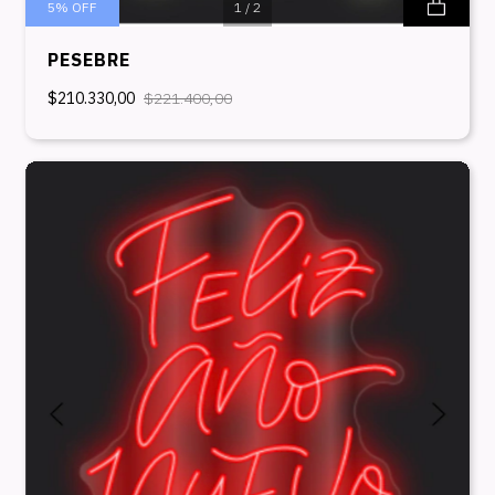
5
%
OFF
1
/
2
PESEBRE
$210.330,00
$221.400,00