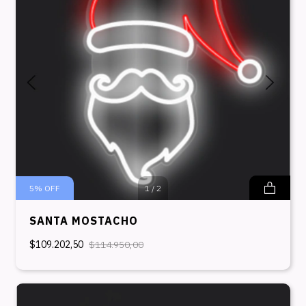
5
%
OFF
1
/
2
SANTA MOSTACHO
$109.202,50
$114.950,00