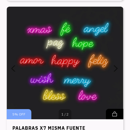
5
%
OFF
1
/
2
PALABRAS X7 MISMA FUENTE